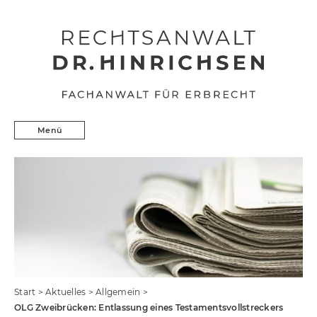
Skip to content
Erbrecht
Menü
Kunstrecht
Präventionsrecht
Aktuelles
Profil
Kontakt
Start
>
Aktuelles
>
Allgemein
>
OLG Zweibrücken: Entlassung eines Testamentsvollstreckers