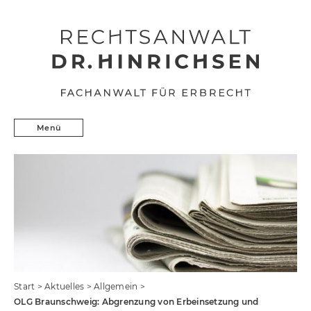
Skip to content
Erbrecht
Menü
Kunstrecht
Präventionsrecht
Aktuelles
Profil
Kontakt
Start
>
Aktuelles
>
Allgemein
>
OLG Braunschweig: Abgrenzung von Erbeinsetzung und