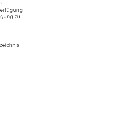
e
Verfügung
egung zu
zeichnis