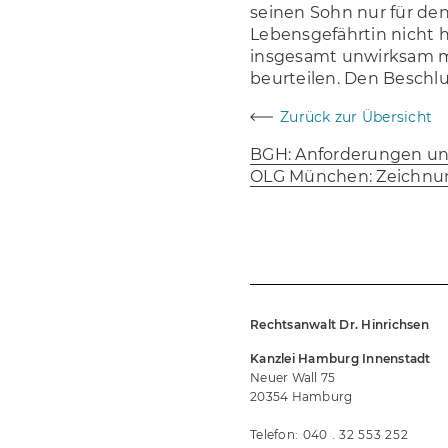
seinen Sohn nur für den 
Lebensgefährtin nicht 
insgesamt unwirksam m
beurteilen. Den Beschlu
Zurück zur Übersicht
Navigation Blog
BGH: Anforderungen und 
OLG München: Zeichnung
Rechtsanwalt Dr. Hinrichsen
Kanzlei Hamburg Innenstadt
Neuer Wall 75
20354 Hamburg
Telefon:
040
32 553 252